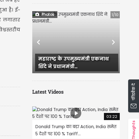
ुआ है। ई-
Photos
1/10
्तर लगातार
िश्वस्तरीय
Previous
Next
्र के उपमुख्यमंत्री एकनाथ
CM रेखा गुप्ता और BJP के दूसरे
रधानमंत्री...
नेताओं ने सुषमा स्वराज की...
फीडबैक दें
Latest Videos
03:22
Thoughts
Donald Trump का बड़ा Action, India समेत
5 देशों पर 100 % Tariff...