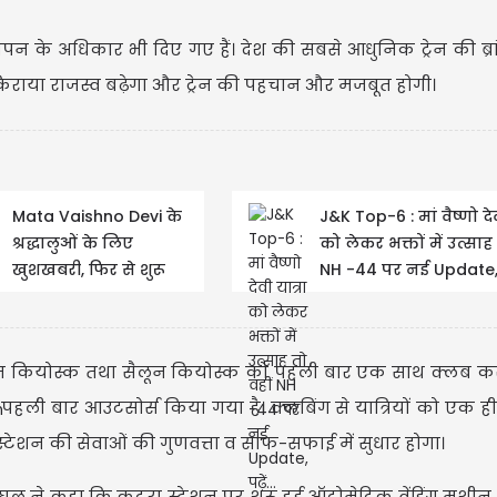
ापन के अधिकार भी दिए गए हैं। देश की सबसे आधुनिक ट्रेन की ब्रांड
िराया राजस्व बढ़ेगा और ट्रेन की पहचान और मजबूत होगी।
USD
USD 
Mata Vaishno Devi के
J&K Top-6 : मां वैष्णो देव
Updated
0
श्रद्धालुओं के लिए
को लेकर भक्तों में उत्साह 
खुशखबरी, फिर से शुरू
NH -44 पर नई Update, पढ
हुआ यात्रा Registration
ीज कियोस्क तथा सैलून कियोस्क को पहली बार एक साथ क्लब क
 पहली बार आउटसोर्स किया गया है। क्लबिंग से यात्रियों को एक 
्टेशन की सेवाओं की गुणवत्ता व साफ-सफाई में सुधार होगा।
ंघल ने कहा कि कटरा स्टेशन पर शुरू हुई ऑटोमेटिक वेंडिंग मशीन