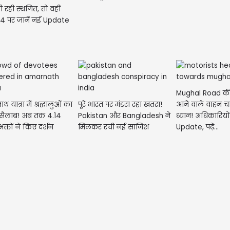
ी रही स्थगित, तो वहीं
मेष- आ
4 पर जानें नई Update
नए काम
परिवार
Mughal Road क
 यात्रा में श्रद्धालुओं का
पूरे भारत पर मंडरा रहा खतरा!
आने वाले वाहन चा
 सैलाब! अब तक 4.14
Pakistan और Bangladesh ने
ध्यान! अधिकारियों
क्तों ने किए दर्शन
मिलकर रची नई साजिश
Update, पढ़ें...