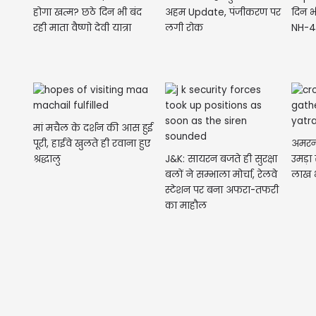
होगा खत्म? छठे दिन भी बंद
अहम Update, पंजीकरण पर
दिन भ
रही माता वैष्णो देवी यात्रा
लगी रोक
NH-4
मां मचैल के दर्शन की आस हुई
पूरी, हाईवे खुलते ही रवाना हुए
अमरनाथ
श्रद्धालु
J&K: सायरन बजते ही सुरक्षा
उमड़ा
बलों ने सम्भाला मोर्चा, रेलवे
लाख भ
स्टेशन पर बना अफरा-तफरी
का माहौल