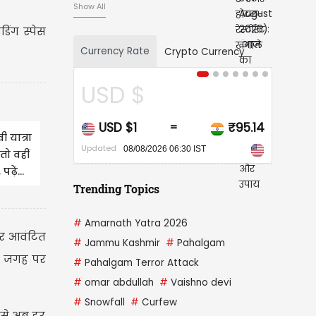
Show All
िंग स्पेस
Currency Rate
Crypto Currency
 $
CAD $
$1
₹95.14
CAD $1
₹68
=
=
ी यात्रा
Updated
8/08/2026 06:30 IST
08/08/2026 06:30 IST
तो वहीं
़ें...
Trending Topics
#
Amarnath Yatra 2026
र आवंटित
#
Jammu Kashmir
#
Pahalgam
ही जगह पर
#
Pahalgam Terror Attack
#
omar abdullah
#
Vaishno devi
#
Snowfall
#
Curfew
 से अब हर