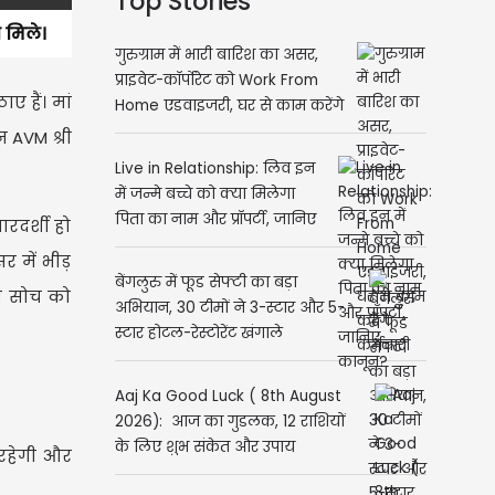
Top Stories
ा मिले।
गुरुग्राम में भारी बारिश का असर,
प्राइवेट-कॉर्पोरेट को Work From
ए हैं। मां
Home एडवाइजरी, घर से काम करेंगे
कर्मचारी
न AVM श्री
Live in Relationship: लिव इन
में जन्मे बच्चे को क्या मिलेगा
पिता का नाम और प्रॉपर्टी, जानिए
रदर्शी हो
कानून?
र में भीड़
बेंगलुरु में फूड सेफ्टी का बड़ा
थम सोच को
अभियान, 30 टीमों ने 3-स्टार और 5-
स्टार होटल-रेस्टोरेंट खंगाले
Aaj Ka Good Luck ( 8th August
2026): आज का गुडलक, 12 राशियों
के लिए शुभ संकेत और उपाय
 रहेगी और