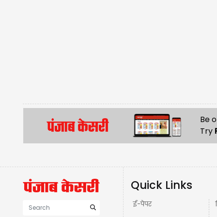
Be o
Try
Quick Links