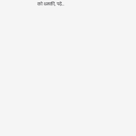
को धमकी, पढ़ें...
परिव