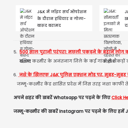
J&K में जॉइंट सर्च ऑपरेशन
J
के दौरान हथियार व गोला-
ख
बारूद बरामद
द
5.
500 साल पुरानी परंपरा: मछली पकड़ने के बहाने लोग क
दक्षिण कश्मीर के अनंतनाग ज़िले के कई गांवों से सैकड़ों ल
6.
नशे के खिलाफ J&K पुलिस एक्शन मोड पर, सुबह-सुबह 
जम्मू-कश्मीर केंद्र शासित प्रदेश में जिस तरह नशा काफी तेज
अपने शहर की खबरें Whatsapp पर पढ़ने के लिए
Click H
जम्मू-कश्मीर की खबरें Instagram पर पढ़ने के लिए हमें J