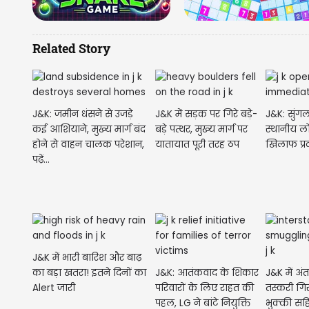
Related Story
J&K: जमीन धंसने से उजड़े
J&K में सड़क पर गिरे बड़े-
J&K: सुंग
कई आशियाने, मुख्य मार्ग बंद
बड़े पत्थर, मुख्य मार्ग पर
स्थानीय लो
होने से वाहन चालक परेशान,
यातायात पूरी तरह ठप
खिलाफ प्रद
पढ़ें...
J&K में भारी बारिश और बाढ़
का बड़ा खतरा! इतने दिनों का
J&K: आतंकवाद के शिकार
J&K में अं
Alert जारी
परिवारों के लिए राहत की
तस्करी गिर
पहल, LG ने बांटे नियुक्ति
भुक्की सहि