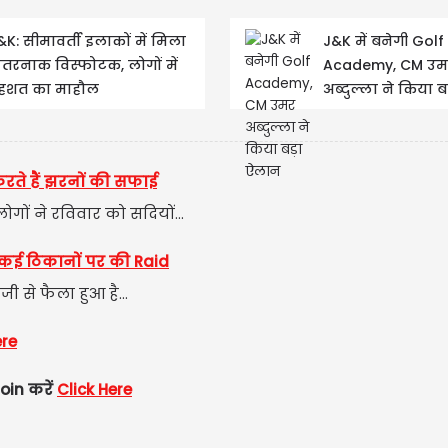
&K: सीमावर्ती इलाकों में मिला
J&K में बनेगी Golf
तरनाक विस्फोटक, लोगों में
Academy, CM उम
US
हशत का माहौल
अब्दुल्ला ने किया ब
ऐलान
USD
Updated
रते हैं झरनों की सफाई
ोगों ने रविवार को सदियों...
कई ठिकानों पर की Raid
ी से फैला हुआ है...
ere
oin करें
Click Here