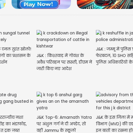
ल टनल तुरंत खोलो!
J&K : जम्मू में पुलिस 
गों का प्रशासन के
J&K : किश्तवाड़ में गोवंश के
फेरबदल, 10 SHO स
र्शन
अवैध परिवहन पर सख्ती, डीएम ने
पुलिस अधिकारियों के
जारी किए नए आदेश
तरराज्यीय नशा
J&K Top-6: Amarnath Yatra
J&K के इस जिला में 
ोह का भंडाफोड़,
पर अंशुल गर्ग ने दी अपडेट, तो
विभाग (MVD) की एड
मेष-
त ट्रक जब्त
वहीं Jammu के स्कूलों
इन बातों का रखना हो
नए क