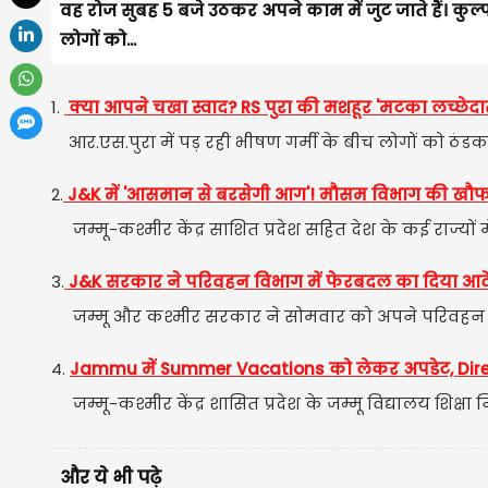
वह रोज सुबह 5 बजे उठकर अपने काम में जुट जाते हैं। कु
लोगों को...
1.
क्या आपने चखा स्वाद? RS पुरा की मशहूर 'मटका लच्छेदार क
आर.एस.पुरा में पड़ रही भीषण गर्मी के बीच लोगों को ठंडक 
2.
J&K में 'आसमान से बरसेगी आग'! मौसम विभाग की खौफनाक
जम्मू-कश्मीर केंद्र साशित प्रदेश सहित देश के कई राज्यों मे
3.
J&K सरकार ने परिवहन विभाग में फेरबदल का दिया आद
जम्मू और कश्मीर सरकार ने सोमवार को अपने परिवहन व
4.
Jammu में Summer Vacations को लेकर अपडेट, Direc
जम्मू-कश्मीर केंद्र शासित प्रदेश के जम्मू विद्यालय शिक्ष
और ये भी पढ़े