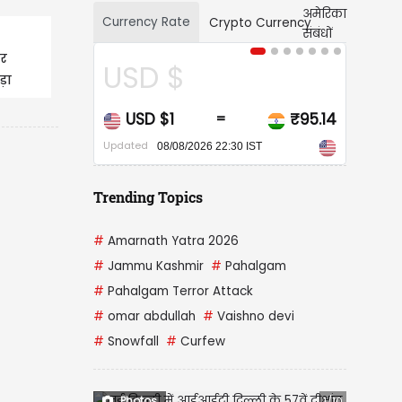
Currency Rate
Crypto Currency
र
D $
CAD $
ड़ा
 $1
₹95.14
CAD $1
₹
=
=
Updated
08/08/2026 22:30 IST
08/08/2026 22:30 IST
Trending Topics
#
Amarnath Yatra 2026
#
Jammu Kashmir
#
Pahalgam
#
Pahalgam Terror Attack
#
omar abdullah
#
Vaishno devi
#
Snowfall
#
Curfew
Photos
1/10