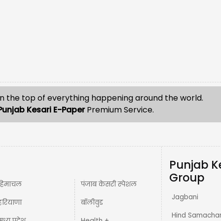
n the top of everything happening around the world.
Punjab Kesari E-Paper
Premium Service.
Punjab K
Group
हिमाचल
पंजाब केसरी स्पेशल
Jagbani