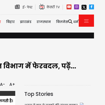
केसरी TV
ई- पेपर
र
बिहार
झारखंड
राजस्थान
बिज़नेस
धर्म
राम मंदिर दान गबन मामला: CM योगी के आदेश पर FIR दर्ज, टिन्नू यादव सहित 
भाग में फेरबदल, पढ़ें...
A-
A+
Top Stories
लगती है।