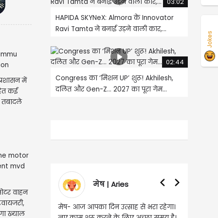
03:02
HAPIDA SKYNeX: Almora के Innovator
Ravi Tamta ने बनाई उड़ने वाली कार,...
Jokes
02:44
Congress का ‘मिशन UP’ शुरू! Akhilesh,
प्रशासन में
दलित और Gen-Z… 2027 का पूरा गेम...
हित कई
 तबादले
मेष | Aries
वृषभ | Taurus
मोटर वाहन
वायजरी,
 आज आपका दिन उत्साह से भरा रहेगा।
वृष- आज का दिन इस राशि के जातकों 
गा ख्याल
ाम शुरू करने के लिए अच्छा समय है।
लिए शुभ रहने वाला है। धन और नौकरी 