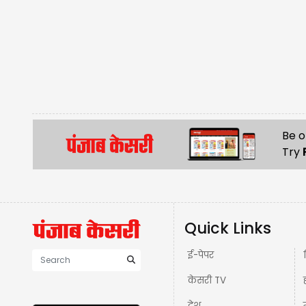
Be o
Try
Quick Links
ई-पेपर