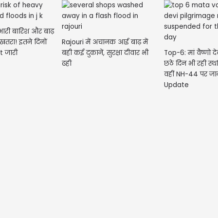
 भारी बारिश और बाढ़
 खतरा! इतने दिनों
Rajouri में अचानक आई बाढ़ में
t जारी
बही कई दुकानें, सुरक्षा दीवार भी
Top-6: मां वैष्णो देव
ढही
छठे दिन भी रही स्थ
वहीं NH-44 पर जान
Update
मेष- आ
नए काम