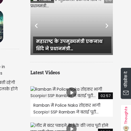
Previous
Next
्र के उपमुख्यमंत्री एकनाथ
CM रेखा गुप्ता और BJP के दूसरे
रधानमंत्री...
नेताओं ने सुषमा स्वराज की...
Latest Videos
फीडबैक दें
्ती रहेगी
इलाके होंगे
02:57
Ramban में Police Naka तोड़कर भागी
Thoughts
Scorpio! SSP Ramban ने बताई पूरी...