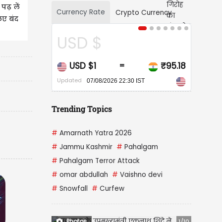
ढ़ लें
Currency Rate
Crypto Currency
िए बंद
 $
CAD $
$1
₹95.18
CAD $1
₹68
=
=
Updated
7/08/2026 22:30 IST
07/08/2026 22:30 IST
Trending Topics
#
Amarnath Yatra 2026
#
Jammu Kashmir
#
Pahalgam
#
Pahalgam Terror Attack
#
omar abdullah
#
Vaishno devi
#
Snowfall
#
Curfew
Photos
1/10