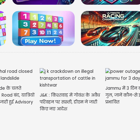
महाराष्ट
शिंदे ने प्
ide के चलते
Jammu में 3 दिन बत
Road बंद, यात्रियों
J&K : किश्तवाड़ में गोवंश के अवैध
गुल, जानें कौन-से 
जारी हुई Advisory
परिवहन पर सख्ती, डीएम ने जारी
प्रभावित
किए नए आदेश