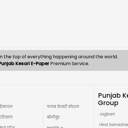
n the top of everything happening around the world.
Punjab Kesari E-Paper
Premium Service.
Punjab K
Group
हिमाचल
पंजाब केसरी स्पेशल
Jagbani