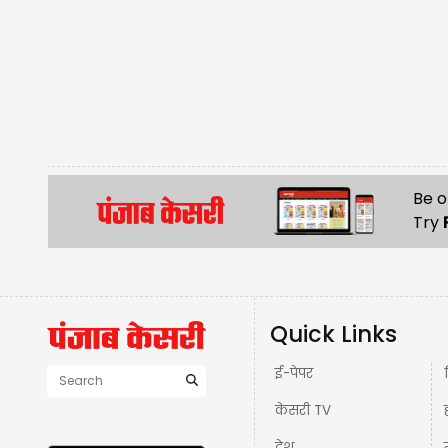
Be o
Try
Quick Links
ई-पेपर