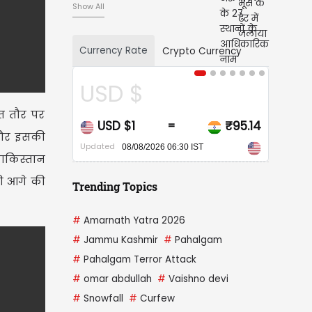
Show All
Currency Rate
Crypto Currency
CAD $
त तौर पर
₹95.14
CAD $1
₹68.20
=
े और इसकी
Updated
IST
08/08/2026 06:30 IST
पाकिस्तान
की आगे की
Trending Topics
#
Amarnath Yatra 2026
#
Jammu Kashmir
#
Pahalgam
#
Pahalgam Terror Attack
#
omar abdullah
#
Vaishno devi
#
Snowfall
#
Curfew