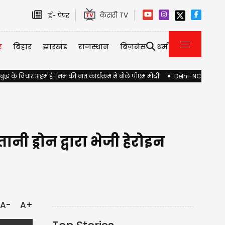
केसरी TV
ई- पेपर
र
बिहार
झारखंड
राजस्थान
बिज़नेस
धर्म
 बुद्ध के विचार अहम हैं- मन की बात कार्यक्रम में बोले पीएम मोदी
Delhi-NCR Rain: शह
ड्रोन द्वारा भेजी हेरोइन
A-
A+