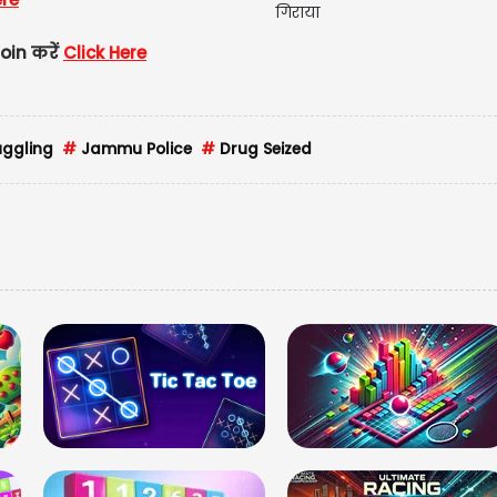
oin करें
Click Here
ggling
#
Jammu Police
#
Drug Seized
मेष | Ar