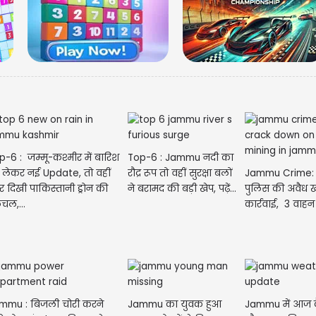
मेष- आज आपका दिन उत
नए काम शुरू करने के
परिवार के साथ समय 
p-6 : जम्मू-कश्मीर में बारिश
Top-6 : Jammu नदी का
 लेकर नई Update, तो वहीं
रौद्र रूप तो वहीं सुरक्षा बलों
Jammu Crime: जम
र दिखी पाकिस्तानी ड्रोन की
ने बरामद की बड़ी खेप, पढ़ें...
पुलिस की अवैध
चल,...
कार्रवाई, 3 वाहन
mmu : बिजली चोरी करने
Jammu का युवक हुआ
Jammu में आज क