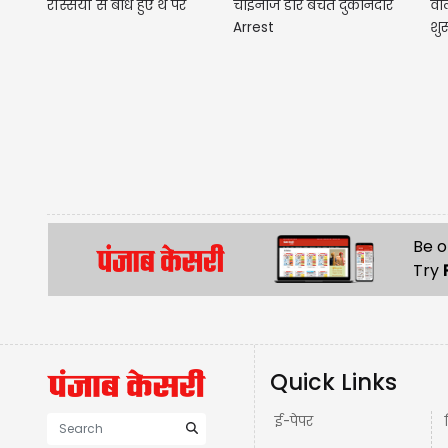
चाइनीज डोर बेचते दुकानदार
वाल
रस्सियों से बांधे हुए थे पैर
Arrest
शुर
Be o
Try
Quick Links