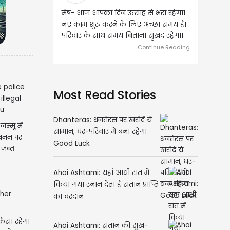
्साह से भरा रहेगा।
वृष- आज का दिन इस राशि के जातकों के
 लिए अच्छा समय है।
लिए शुभ रहने वाला है। धन और नौकरी के
बिताना सुखद रहेगा।
मामलों में सफलता मिलेगी। मित्रों से
मेलजोल बढ़ेगा। आर्थिक निवेश सोच-
Continue Reading
समझकर...
Continue Reading
Most Read Stories
्मू में
 खनन पर
Dhanteras: धनतेरस पर खरीदें ये
 जब्त
सामान, घर-परिवार में बना रहेगा
Good Luck
Ahoi Ashtami: यहां आधी रात में
किया गया स्नान देता है संतान प्राप्ति
का वरदान
ैसा रहेगा