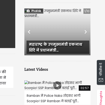
Photos
1/10
Previous
Next
ंत्री एकनाथ
CM रेखा गुप्ता और BJP के दूसरे
नेताओं ने सुषमा स्वराज की...
फीडबैक दें
Latest Videos
ठ की
ा ने
राया
02:57
Thoughts
Ramban में Police Naka तोड़कर भागी
Scorpio! SSP Ramban ने बताई पूरी...